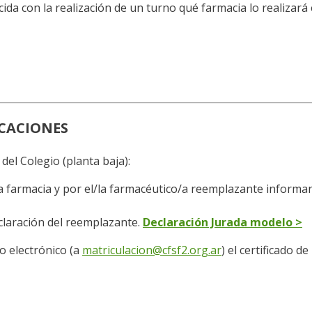
ida con la realización de un turno qué farmacia lo realizará
ACACIONES
del Colegio (planta baja):
 la farmacia y por el/la farmacéutico/a reemplazante inform
aclaración del reemplazante.
Declaración Jurada modelo >
o electrónico (a
matriculacion@cfsf2.org.ar
) el certificado d