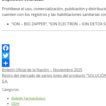
Prohíbese el uso, comercialización, publicación y distribuc
cuenten con los registros y las habilitaciones sanitarias c
“ION – BIO ZAPPER”, “ION ELECTRON – ION DETOX S
Facebook
Twitter
Boletín Oficial de la Nación – Noviembre 2025
Compartir
Retiro del mercado de varios lotes del producto “SOLU
S.A.
Categorías
Boletín Farmacéutico
DDH