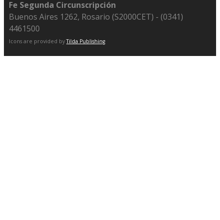
Fe Segunda Circunscripción
Buenos Aires 1262, Rosario (S2000CET) - (0341)
4461500
Icons are provided by
Tilda Publishing